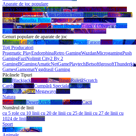
Aparate de joc populare
Lucky Streak 3
Crazy Monkey
Resident
Lucky Joker 10
Hot Fruits
100
Mega Lucky 100
Midas Golden Touch
Fruit Million
Aztec Magic
Bonanza
Bonanza Billion
Big Wild Buffalo
Crystals Digger
9
Coins
Story Of Medusa II
Sweet Bonanza
Gates of Olympus
Sugar
Rush
Wild Crowns
7 & Hot Fruits
Riot
Wilds of Fortune
Genuri populare de aparate de joc
Maimuțe
Leii
Pig
Fotbal
Delfini
Broaște
Pescuit
Faraon
Fructe
Pirati
Azteci
Toți Producatori
Pragmatic Play
Endorphina
Retro Gaming
Wazdan
Microgaming
Push
Gaming
Fazi
Nolimit City
2 By 2
Gaming
BGaming
Amatic
NetGame
Playtech
Betsoft
Igrosoft
Thunderki
Games
Gamomat
Yggdrasil Gaming
Păcănele Tipuri
Сărți
Blackjack
Baccarat
Poker
Bingo
Ruletă
Scratch
Cards
Progresive
Cumpără Speciala
Colecția de
Simboluri
Clasice
Megaways
Vulkan
Natura
Safari
Junglă
Desert
Arctic
Marea
Foc
Spaţiu
Cacti
Numărul de linii
cu 5 role
cu 10 linii
cu 20 de linii
cu 25 de linii
cu 27 de linii
cu
1024 de linii
Multilinie
Sport
Fotbal
Baschet
Luptei
Animale