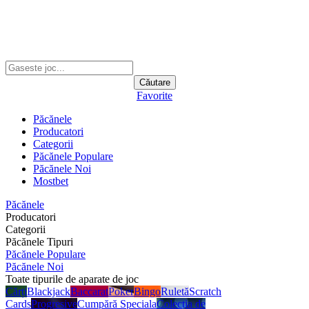
Căutare
Favorite
Păcănele
Producatori
Categorii
Păcănele Populare
Păcănele Noi
Mostbet
Păcănele
Producatori
Categorii
Păcănele Tipuri
Păcănele Populare
Păcănele Noi
Toate tipurile de aparate de joc
Сărți
Blackjack
Baccarat
Poker
Bingo
Ruletă
Scratch
Cards
Progresive
Cumpără Speciala
Colecția de