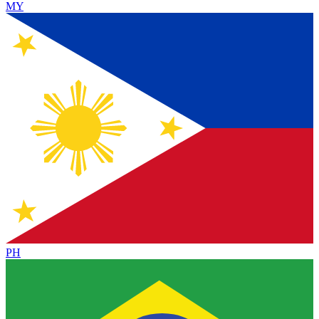
MY
PH