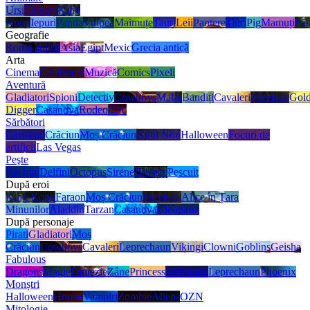
Ursi
Elefanți
King
Kong
Iepuri
Panda
Vulpea
Maimuțe
Tauri
Leii
Pantere
Tigri
Pig
Mamuți
Păs
Geografie
Roma antică
Asia
Egipt
Mexic
Grecia antică
Arta
Cinema
Celebritati
Muzică
Comics
Pixeli
Aventură
Gladiatori
Spioni
Detectiv
Cowboys
Mafia
Bandiți
Cavaleri
Sherlock
Gol
Digger
Casanova
Rodeo
Circ
Sărbători
Carnaval
Crăciun
Moș Crăciun
Anul Nou
Halloween
Focuri de
artificii
Las Vegas
Peşte
Rechini
Delfini
Octopus
Sirene
Broaște
Pescuit
După eroi
King Kong
Faraon
Moș Crăciun
Sherlock
Alice în Țara
Minunilor
Aladdin
Tarzan
Casanova
Cleopatra
După personaje
Pirati
Gladiatori
Moș
Crăciun
Cowboys
Cavaleri
Leprechaun
Vikingi
Clowni
Goblins
Geisha
Fabulous
Dragons
Magie
Fantezie
Zâne
Princess
Vrăjitoare
Leprechaun
Phoenix
Monștri
Halloween
Horror
Vampiri
Zombie
Aliens
OZN
Mitologie