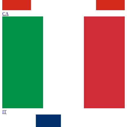
CA
IT