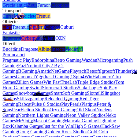
Grecia antică
Zeus
Faraon
Cleopatra
Transport
Curse
Motociclete
Trenuri
Obiecte
Cărți
Totemuri
Bijuterii
Clopote
Cuburi
Fantastic
Supereroi
Cyberpunk
Aliens
OZN
Diferit
Bucătărie
Dragoste
Albine
Insecte
Medieval
Producatori
Pragmatic Play
Endorphina
Retro Gaming
Wazdan
Microgaming
Push
Gaming
Fazi
Nolimit City
2 By 2
Gaming
BGaming
Amatic
NetGame
Playtech
Betsoft
Igrosoft
Thunderki
Games
Gamomat
Yggdrasil Gaming
1Spin4Win
Habanero
Zitro
Games
Zillion Games
Win Fast
TrueLab
Triple Edge Studios
Tom
Horn Gaming
Swintt
Stormcraft Studios
StakeLogic
SpinPlay
Games
Snowborn Games
SmartSoft Gaming
Slotmill
Slingshot
Studios
Skillzzgaming
Reloaded Gaming
Red Tiger
Gaming
Rabcat
Pulse 8 Studios
PlayPearls
Platipus
Peter &
Sons
PearFiction Studios
Oryx Gaming
Old Skool
Nucleus
Gaming
Northern Lights Gaming
Neon Valley Studios
Neko
Games
MrSlotty
Mascot Gaming
Mancala Gaming
Lightning
Box
Kalamba Games
Just for the Win
High 5 Games
HackSaw
Gaming
Gong Gaming
Golden Rock Studios
Gold Coin