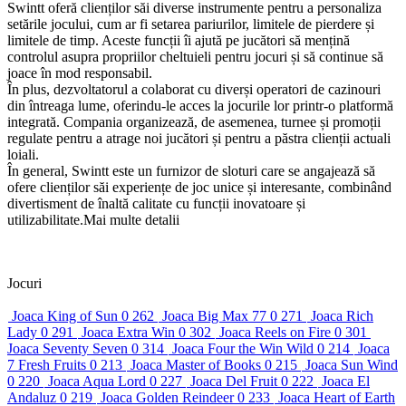
Swintt oferă clienților săi diverse instrumente pentru a personaliza
setările jocului, cum ar fi setarea pariurilor, limitele de pierdere și
limitele de timp. Aceste funcții îi ajută pe jucători să mențină
controlul asupra propriilor cheltuieli pentru jocuri și să continue să
joace în mod responsabil.
În plus, dezvoltatorul a colaborat cu diverși operatori de cazinouri
din întreaga lume, oferindu-le acces la jocurile lor printr-o platformă
integrată. Compania organizează, de asemenea, turnee și promoții
regulate pentru a atrage noi jucători și pentru a păstra clienții actuali
loiali.
În general, Swintt este un furnizor de sloturi care se angajează să
ofere clienților săi experiențe de joc unice și interesante, combinând
divertisment de înaltă calitate cu funcții inovatoare și
utilizabilitate.
Mai multe detalii
Jocuri
Joaca
King of Sun
0
262
Joaca
Big Max 77
0
271
Joaca
Rich
Lady
0
291
Joaca
Extra Win
0
302
Joaca
Reels on Fire
0
301
Joaca
Seventy Seven
0
314
Joaca
Four the Win Wild
0
214
Joaca
7 Fresh Fruits
0
213
Joaca
Master of Books
0
215
Joaca
Sun Wind
0
220
Joaca
Aqua Lord
0
227
Joaca
Del Fruit
0
222
Joaca
El
Andaluz
0
219
Joaca
Golden Reindeer
0
233
Joaca
Heart of Earth