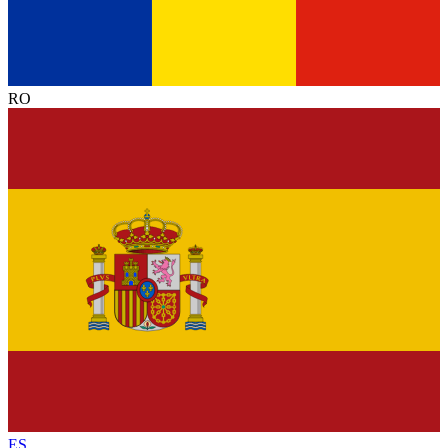
RO
ES