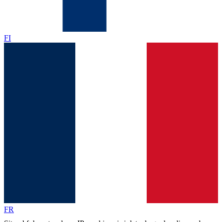
FI
FR